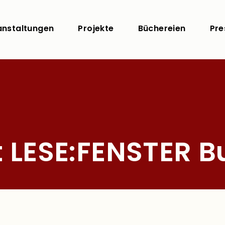
Direkt zum Inhalt
uptnavigation
anstaltungen
Projekte
Büchereien
Pre
ft LESE:FENSTER 