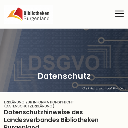
Direkt zum Inhalt
Haup
Datenschutz
skylarvision auf Pixabay
ERKLÄRUNG ZUR INFORMATIONSPFLICHT
(DATENSCHUTZERKLÄRUNG)
Datenschutzhinweise des
Landesverbandes Bibliotheken
Burgenland