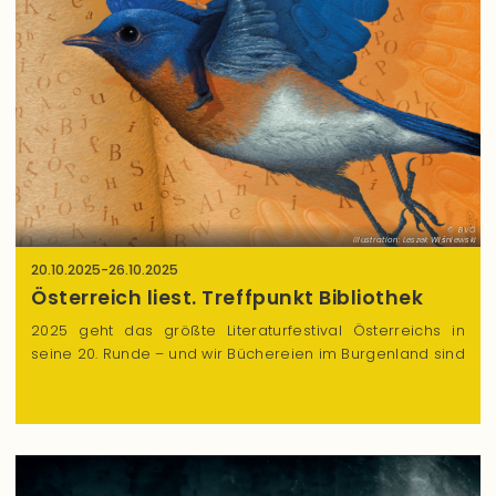
BVÖ
Illustration: Leszek Wiśniewski
20.10.2025
-
26.10.2025
Österreich liest. Treffpunkt Bibliothek
2025 geht das größte Literaturfestival Österreichs in
seine 20. Runde – und wir Büchereien im Burgenland sind
natürlich mit voller Begeisterung dabei.