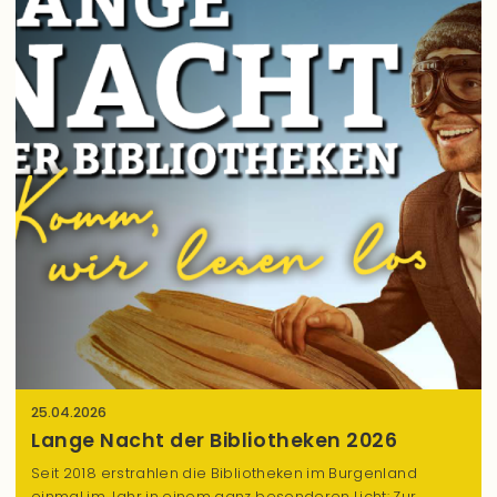
n
s
t
a
l
t
u
n
g
e
n
25.04.2026
Lange Nacht der Bibliotheken 2026
Seit 2018 erstrahlen die Bibliotheken im Burgenland
einmal im Jahr in einem ganz besonderen Licht: Zur