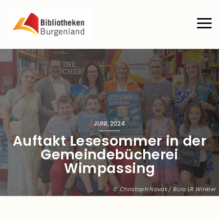
Direkt zum Inhalt
Haup
JUNI, 2024
Auftakt Lesesommer in der
Gemeindebücherei
Wimpassing
Christoph Novak / Büro LR Winkler